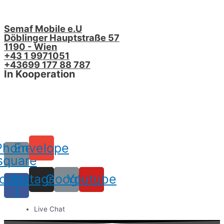
Semaf Mobile e.U
Döblinger Hauptstraße 57
1190 - Wien
+43 1 9971051
+43699 177 88 787
In Kooperation
Phone-
Envelope
square
cebook-
Instagram
Google
Youtube
f
Live Chat