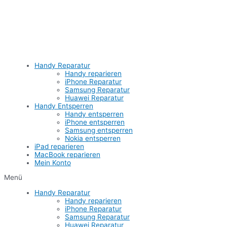
Zum
Inhalt
springen
Handy Reparatur
Handy reparieren
iPhone Reparatur
Samsung Reparatur
Huawei Reparatur
Handy Entsperren
Handy entsperren
iPhone entsperren
Samsung entsperren
Nokia entsperren
iPad reparieren
MacBook reparieren
Mein Konto
Menü
Handy Reparatur
Handy reparieren
iPhone Reparatur
Samsung Reparatur
Huawei Reparatur