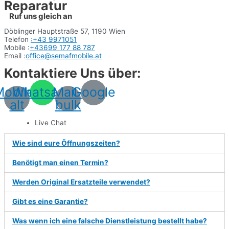
Reparatur
Ruf uns gleich an
Döblinger Hauptstraße 57, 1190 Wien
Telefon
:+43
9971051
Mobile :
+43699 177 88 787
Email :
office@semafmobile.at
Kontaktiere Uns über:
Mobile-
Whatsapp
Mail-
Google
alt
bulk
Live Chat
Wie sind eure Öffnungszeiten?
Benötigt man einen Termin?
Werden Original Ersatzteile verwendet?
Gibt es eine Garantie?
Was wenn ich eine falsche Dienstleistung bestellt habe?