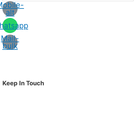
Mobile-
alt
hatsapp
Mail-
bulk
Keep In Touch