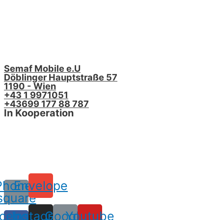
Semaf Mobile e.U
Döblinger Hauptstraße 57
1190 - Wien
+43 1 9971051
+43699 177 88 787
In Kooperation
Phone-
Envelope
square
cebook-
Instagram
Google
Youtube