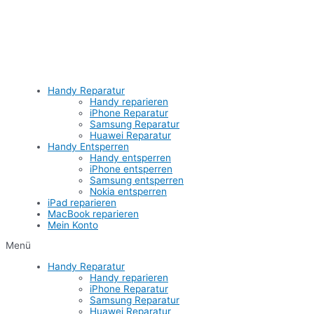
Zum
Inhalt
springen
Handy Reparatur
Handy reparieren
iPhone Reparatur
Samsung Reparatur
Huawei Reparatur
Handy Entsperren
Handy entsperren
iPhone entsperren
Samsung entsperren
Nokia entsperren
iPad reparieren
MacBook reparieren
Mein Konto
Menü
Handy Reparatur
Handy reparieren
iPhone Reparatur
Samsung Reparatur
Huawei Reparatur