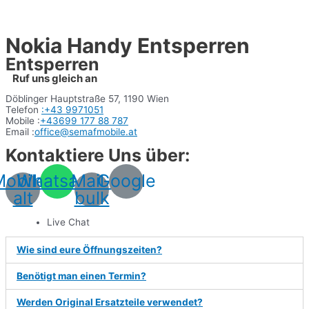
Nokia Handy Entsperren
Entsperren
Ruf uns gleich an
Döblinger Hauptstraße 57, 1190 Wien
Telefon
:+43
9971051
Mobile :
+43699 177 88 787
Email :
office@semafmobile.at
Kontaktiere Uns über:
Mobile-
Whatsapp
Mail-
Google
alt
bulk
Live Chat
Wie sind eure Öffnungszeiten?
Benötigt man einen Termin?
Werden Original Ersatzteile verwendet?