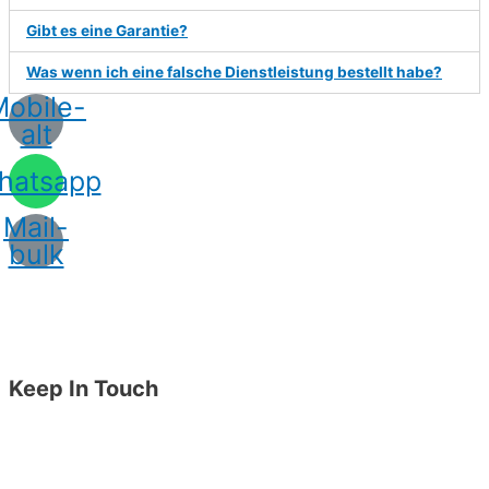
Gibt es eine Garantie?
Was wenn ich eine falsche Dienstleistung bestellt habe?
Mobile-
alt
hatsapp
Mail-
bulk
Keep In Touch